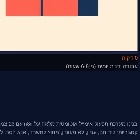
0 דקות
עבודה ידנית יומית (מ-6-8 שעות)
קטגוריות: ליד חם, עניין, לא מעוניין, מחוץ למשרד, אנא הסר. לידים חמים מפעילים התראת Slack מיידית עם טיוטת מענה מו