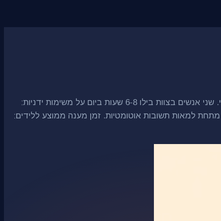
חברת ייעוץ פיננסי שמפעילה 200,000 אימיילים קרים בשבוע על 40+ קמפיינים ב-Instantly.ai הטביעה את עצמה בעומס תפעולי. שני אנשים בצוות בילו 6-8 שעות ביום על משימות ידניות:
 נקברו מתחת למאות תשובות אוטומטיות. זמן מענה ממוצע ללידים: