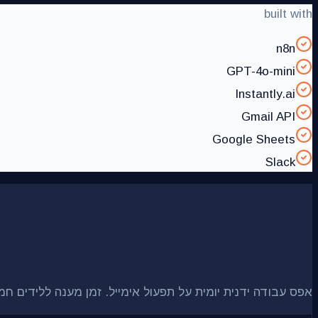
built with
n8n
GPT-4o-mini
Instantly.ai
Gmail API
Google Sheets
Slack
אפס עבודה ידנית יומית על תפעול אימייל. זמן מענה ללידים חמים ירד מ-24-48 שעות ל-8 דקות. שיעור המרת לידים לפגישות עלה ב-40%. הצוות עוסק עכשיו רק ב