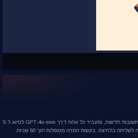
בנינו מערכת תפעול אימייל אוטומטית מלאה על n8n עם 23 צמתי workflow. מנוע הליבה מנטר תיבות Gmail כל 5 דקות, שולף תשובות חדשות, ומעביר כל אחת דרך GPT-4o-mini לסיווג ל-5