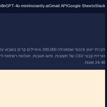
n8n
GPT-4o-mini
Instantly.ai
Gmail API
Google Sheets
Slack
הורדת קבצי CSV של תשובות, סיווג תגובות, העלא
24-48 שעות.